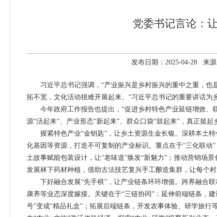
党委书记言论：让
发布日期：2025-04-28
习近平总书记强调，“产业振兴是乡村振兴的重中之重，也是
拓不宽，文化活动很难开展起来。”习近平总书记的重要讲话为
今年政府工作报告也提出，“促进乡村特色产业延链增效、联农
源“活起来”、产业形态“新起来”、群众口袋“鼓起来”，真正挺起
握紧特色产业“金钥匙”，让乡土资源生金长银。深耕本土特色
化基因等资源，打造不可复制的产业标识。重点在于“三化联动”
土故事赋能包装设计，让“老味道”焕发“新魅力”；推动营销场
发展林下药材种植，借助古法技艺复兴手工酿造集群，让每个村
下好融合发展“先手棋”，让产业链条环环增值。跨界融合联动
康养等业态深度嫁接。关键在于“三链协同”：延伸前端链条，
号”变成“精品礼盒”；拓展后端链条，开发农事体验、研学旅行