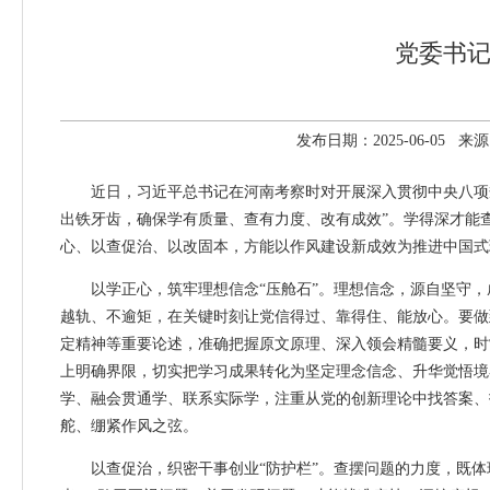
党委书
发布日期：2025-06-05
近日，习近平总书记在河南考察时对开展深入贯彻中央八项规
出铁牙齿，确保学有质量、查有力度、改有成效”。学得深才能
心、以查促治、以改固本，方能以作风建设新成效为推进中国式
以学正心，筑牢理想信念“压舱石”。理想信念，源自坚守，
越轨、不逾矩，在关键时刻让党信得过、靠得住、能放心。要做
定精神等重要论述，准确把握原文原理、深入领会精髓要义，时
上明确界限，切实把学习成果转化为坚定理念信念、升华觉悟境
学、融会贯通学、联系实际学，注重从党的创新理论中找答案、
舵、绷紧作风之弦。
以查促治，织密干事创业“防护栏”。查摆问题的力度，既体现