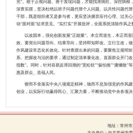
光”。敢于正视问题、善于发现问题，才能找准病灶、深挖病根
深查实摆，坚决杜绝以班子问题代替个人问题、以共性问题代替
干部，既是组织者又是参与者，更应坚决摒弃应付心理、过关心态，
动“面对面”征求意见、“实打实”开展批评，全面系统清除作风
以改固本，强化创新发展“正能量”。本立而道生，本正而形
效。要突出问题导向、结果导向，坚持即知即改、立行立改，做
作风建设常态化长效化。针对查摆出来的问题，要聚焦立规明矩
系、把握改与治的要求，通过制定清单量化改、直面群众开门改、
指数”。同时，针对容易反弹回潮的“宽松软”“躲怕推”“庸懒
惠及群众、造福人民。
锲而不舍落实中央八项规定精神，驰而不息加强党的作风建设
创业，以实际行动赢得民心、汇聚力量，不断推动党中央各项决
地址：常州市龙
主办单位：中共常州市委